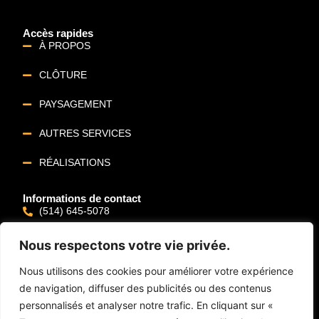
Accès rapides
À PROPOS
CLÔTURE
PAYSAGEMENT
AUTRES SERVICES
RÉALISATIONS
Informations de contact
(514) 645-5078
REAL@CLOTURES-ANJOU.COM
Nous respectons votre vie privée.
11655 4E AVENUE, MONTRÉAL, QC H1E3C2
Nous utilisons des cookies pour améliorer votre expérience
de navigation, diffuser des publicités ou des contenus
TOUS LES JOURS DE 8H À 16H
personnalisés et analyser notre trafic. En cliquant sur «